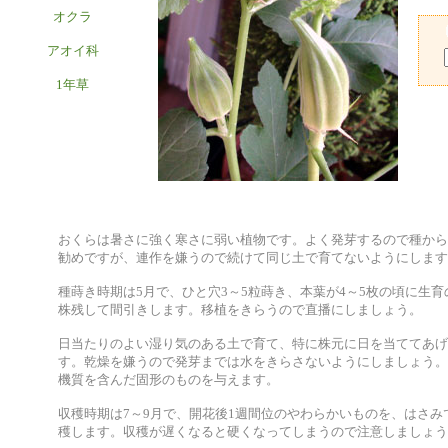
オクラ
アオイ科
1年草
おくらは暑さに強く寒さに弱い植物です。よく発芽するので種から
勧めですが、連作を嫌うので続けて同じ土で育てないようにします
種蒔き時期は5月で、ひと穴3～5粒蒔き、本葉が4～5枚の頃に生育
株残して間引きします。移植をきらうので直播にしましょう。
日当たりのよい湿り気のある土で育て、特に株元に日を当ててあげ
す。乾燥を嫌うので発芽までは水をきらさないようにしましょう。
機質を含んだ固形のものを与えます。
収穫時期は7～9月で、開花後1週間位のやわらかいものを、はさみ
穫します。収穫が遅くなると硬くなってしまうので注意しましょう