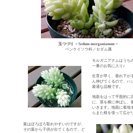
玉つづり －Sedum morganianum－
ベンケイソウ科／セダム属
モルガニアナムはうち
一番のお気に入り♪
生育が早く、垂れ下が
ん伸びてくるので、ハ
最適な品種です。
地面をはって平面的に
に、茎を横に伸ばし、
いきます。地面に着地
らまた根を張って広が
葉はぽろぽろ取れやすいのですが、
その葉から子供が出てくるので、ど