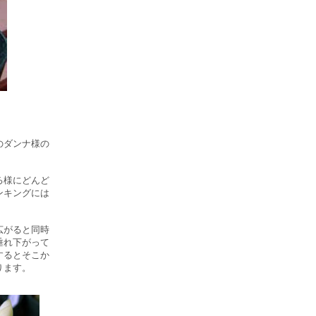
のダンナ様の
る様にどんど
ンキングには
広がると同時
垂れ下がって
するとそこか
ります。