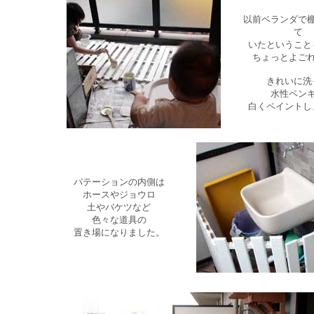
以前ベランダで
て
いたということ
ちょっとよご
きれいに洗
水性ペン
白くペイントし
パテーションの内側は
ホースやジョウロ
土やバケツなど
色々な道具の
置き場になりました。