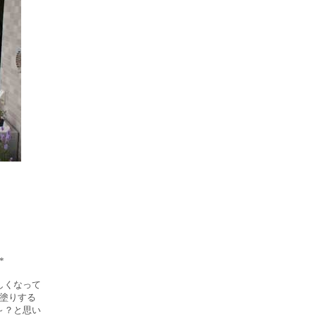
*
しくなって
塗りする
～？と思い