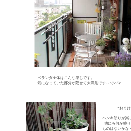
ベランダ全体はこんな感じです。
気になっていた部分が隠せて大満足です～p(^o^)q
*おまけ
ペンキ塗りが楽
他にも何か塗り
ものはないかな