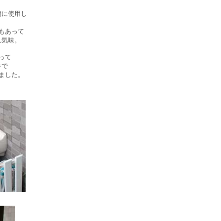
棚に使用し
もあって
れ気味。
って
キで
ました。